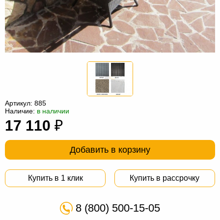
Офисная
мебель
Столы
под
Мебель
компьютер
для
Мебель
ванной
трансформер
Матрасы
Кресла-
Артикул:
885
мешки
Мебель
Наличие:
в наличии
17 110
₽
из
Садовая
ротанга
мебель
Косметологическое
Добавить в корзину
оборудование
Купить в 1 клик
Купить в рассрочку
8 (800) 500-15-05