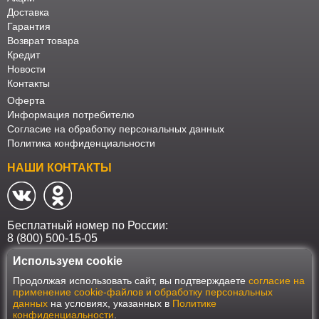
Доставка
Гарантия
Возврат товара
Кредит
Новости
Контакты
Оферта
Информация потребителю
Согласие на обработку персональных данных
Политика конфиденциальности
НАШИ КОНТАКТЫ
Бесплатный номер по России:
8 (800) 500-15-05
Используем cookie
Наш интернет-магазин работает в соответствии с требованиями
Продолжая использовать сайт, вы подтверждаете
согласие на
Федерального закона от 27 июля 2006 года №152-ФЗ "О персональных
применение cookie-файлов и обработку персональных
данных". Оформить заказ на сайте Мебеласка возможно только при
данных
на условиях, указанных в
Политике
наличии согласия на обработку Ваших персональных данных. Для
конфиденциальности
.
улучшения работы сайта и его взаимодействия с пользователями мы