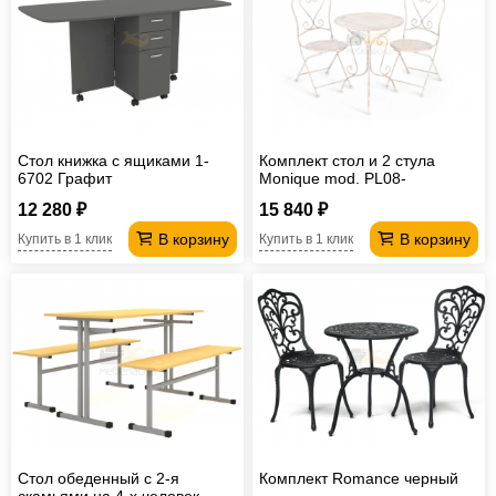
Офисная
мебель
Столы
под
Мебель
компьютер
для
Мебель
Стол книжка с ящиками 1-
Комплект стол и 2 стула
ванной
трансформер
Матрасы
6702 Графит
Monique mod. PL08-
6241.6242
Кресла-
12 280 ₽
15 840 ₽
В корзину
В корзину
Купить в 1 клик
Купить в 1 клик
мешки
Мебель
из
Садовая
ротанга
мебель
Косметологическое
оборудование
Стол обеденный с 2-я
Комплект Romance черный
скамьями на 4-х человек