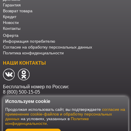
Гарантия
Возврат товара
Кредит
Новости
Контакты
Оферта
Информация потребителю
Согласие на обработку персональных данных
Политика конфиденциальности
НАШИ КОНТАКТЫ
Бесплатный номер по России:
8 (800) 500-15-05
Используем cookie
Наш интернет-магазин работает в соответствии с требованиями
Продолжая использовать сайт, вы подтверждаете
согласие на
Федерального закона от 27 июля 2006 года №152-ФЗ "О персональных
применение cookie-файлов и обработку персональных
данных". Оформить заказ на сайте Мебеласка возможно только при
данных
на условиях, указанных в
Политике
наличии согласия на обработку Ваших персональных данных. Для
конфиденциальности
.
улучшения работы сайта и его взаимодействия с пользователями мы
используем файлы cookie. Продолжая пользоваться сайтом, вы