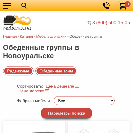
0
Кухонные
Корзина
гарнитуры
Мебель
8 (800) 500-15-05
для
Мебель
Главная
-
Каталог
-
Мебель для кухни
-
Обеденные группы
кухни
для
Кровати
Обеденные группы в
спальни
Шкафы
Новоуральске
Диваны
Мягкая
Радвижные
Обеденные зоны
мебель
Детская
Сортировать:
Цена дешевле
Цена дороже
мебель
Мебель
Фабрика мебели:
в
Мебель
гостиную
для
Столы
Параметры поиска
прихожей
Комоды