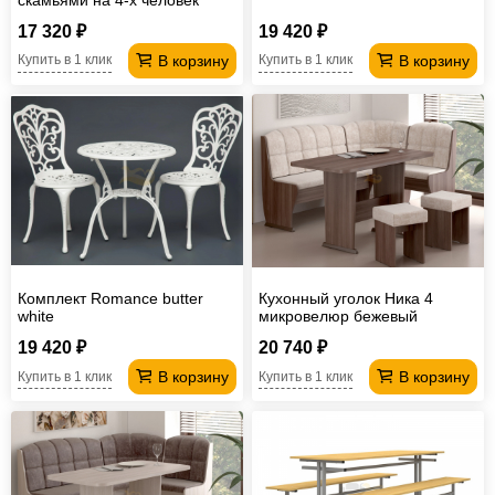
Лц.СТШС-4 Лц.СКШС-4
17 320 ₽
19 420 ₽
Лицей
В корзину
В корзину
Купить в 1 клик
Купить в 1 клик
Комплект Romance butter
Кухонный уголок Ника 4
white
микровелюр бежевый
19 420 ₽
20 740 ₽
В корзину
В корзину
Купить в 1 клик
Купить в 1 клик