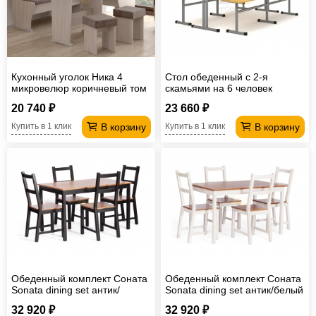
Кухонный уголок Ника 4
Стол обеденный с 2-я
микровелюр коричневый том
скамьями на 6 человек
Лц.СТШС-6 Лц.СКШС-6
20 740 ₽
23 660 ₽
Лицей
В корзину
В корзину
Купить в 1 клик
Купить в 1 клик
Обеденный комплект Соната
Обеденный комплект Соната
Sonata dining set антик/
Sonata dining set антик/белый
чёрный
32 920 ₽
32 920 ₽