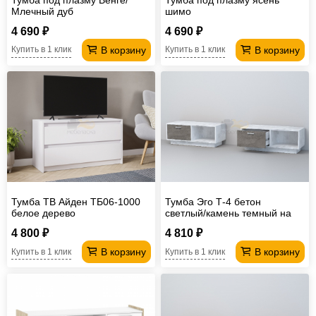
Млечный дуб
шимо
4 690 ₽
4 690 ₽
В корзину
В корзину
Купить в 1 клик
Купить в 1 клик
Тумба ТВ Айден ТБ06-1000
Тумба Эго Т-4 бетон
белое дерево
светлый/камень темный на
цоколе
4 800 ₽
4 810 ₽
В корзину
В корзину
Купить в 1 клик
Купить в 1 клик