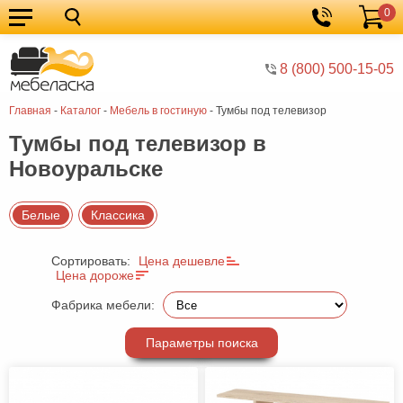
0
Кухонные
Корзина
гарнитуры
Мебель
8 (800) 500-15-05
для
Мебель
Главная
-
Каталог
-
Мебель в гостиную
-
Тумбы под телевизор
кухни
для
Кровати
Тумбы под телевизор в
спальни
Шкафы
Новоуральске
Диваны
Мягкая
Белые
Классика
мебель
Детская
Сортировать:
Цена дешевле
Цена дороже
мебель
Мебель
Фабрика мебели:
в
Мебель
гостиную
для
Столы
Параметры поиска
прихожей
Комоды