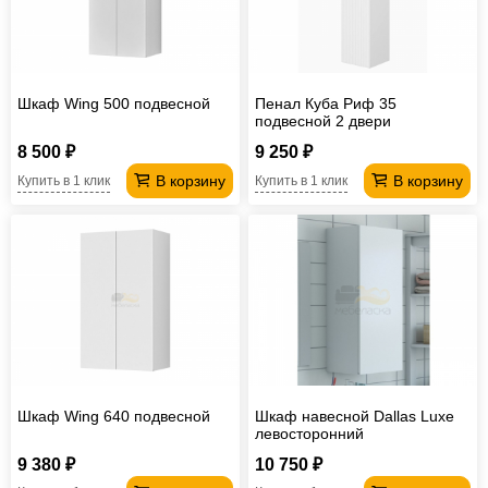
Офисная
мебель
Столы
под
Мебель
Шкаф Wing 500 подвесной
Пенал Куба Риф 35
компьютер
для
Мебель
подвесной 2 двери
универсальный
8 500 ₽
9 250 ₽
ванной
трансформер
Матрасы
В корзину
В корзину
Купить в 1 клик
Купить в 1 клик
Кресла-
мешки
Мебель
из
Садовая
ротанга
мебель
Косметологическое
оборудование
Шкаф Wing 640 подвесной
Шкаф навесной Dallas Luxe
левосторонний
9 380 ₽
10 750 ₽