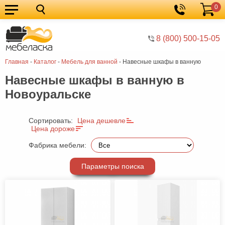
0
Кухонные
Корзина
гарнитуры
Мебель
8 (800) 500-15-05
для
Мебель
Главная
-
Каталог
-
Мебель для ванной
-
Навесные шкафы в ванную
кухни
для
Кровати
Навесные шкафы в ванную в
спальни
Шкафы
Новоуральске
Диваны
Мягкая
Сортировать:
Цена дешевле
Цена дороже
мебель
Детская
Фабрика мебели:
мебель
Мебель
Параметры поиска
в
Мебель
гостиную
для
Столы
прихожей
Комоды