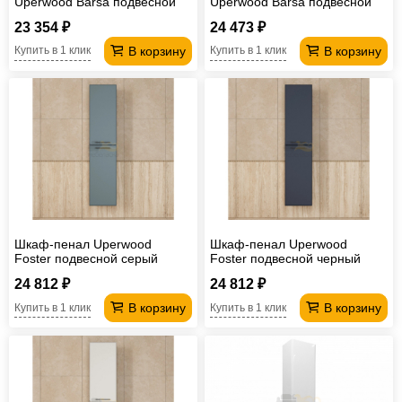
Uperwood Barsa подвесной
Uperwood Barsa подвесной
белый/дуб сонома
черный/дуб сонома
23 354 ₽
24 473 ₽
В корзину
В корзину
Купить в 1 клик
Купить в 1 клик
Шкаф-пенал Uperwood
Шкаф-пенал Uperwood
Foster подвесной серый
Foster подвесной черный
графит
24 812 ₽
24 812 ₽
В корзину
В корзину
Купить в 1 клик
Купить в 1 клик