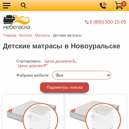
0
Кухонные
Корзина
гарнитуры
Мебель
8 (800) 500-15-05
для
Мебель
Главная
-
Каталог
-
Матрасы
-
Детские матрасы
кухни
для
Кровати
Детские матрасы в Новоуральске
спальни
Шкафы
Диваны
Сортировать:
Цена дешевле
Цена дороже
Мягкая
Фабрика мебели:
мебель
Детская
Параметры поиска
мебель
Мебель
в
Мебель
гостиную
для
Столы
прихожей
Комоды