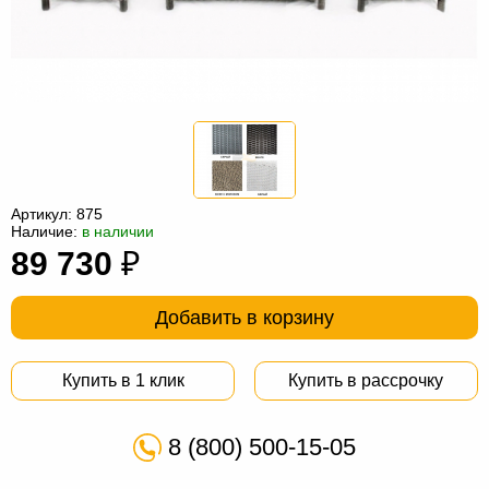
Офисная
мебель
Столы
под
Мебель
компьютер
для
Мебель
ванной
трансформер
Матрасы
Кресла-
Артикул:
875
Наличие:
в наличии
мешки
Мебель
89 730
₽
из
Садовая
Добавить в корзину
ротанга
мебель
Косметологическое
оборудование
Купить в 1 клик
Купить в рассрочку
8 (800) 500-15-05