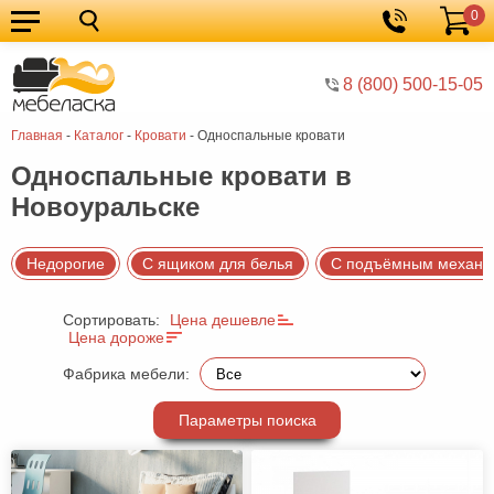
0
Кухонные
Корзина
гарнитуры
Мебель
8 (800) 500-15-05
для
Мебель
Главная
-
Каталог
-
Кровати
-
Односпальные кровати
кухни
для
Кровати
Односпальные кровати в
спальни
Шкафы
Новоуральске
Диваны
Мягкая
Недорогие
С ящиком для белья
С подъёмным механи
мебель
Детская
Сортировать:
Цена дешевле
Цена дороже
мебель
Мебель
Фабрика мебели:
в
Мебель
гостиную
для
Столы
Параметры поиска
прихожей
Комоды