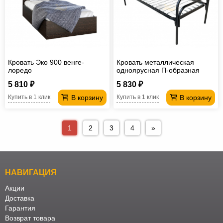
Кровать Эко 900 венге-
Кровать металлическая
лоредо
одноярусная П-образная
одинарная 1900*800 мм
5 810 ₽
5 830 ₽
В корзину
В корзину
Купить в 1 клик
Купить в 1 клик
1
2
3
4
»
НАВИГАЦИЯ
Акции
Доставка
Гарантия
Возврат товара