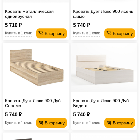
Кровать металлическая
Кровать Дуэт Люкс 900 ясень
одноярусная
шимо
Комбинированная 1900*700
5 710 ₽
5 740 ₽
мм Сетка сварная
В корзину
В корзину
Купить в 1 клик
Купить в 1 клик
Кровать Дуэт Люкс 900 Дуб
Кровать Дуэт Люкс 900 Дуб
Сонома
Бодега
5 740 ₽
5 740 ₽
В корзину
В корзину
Купить в 1 клик
Купить в 1 клик