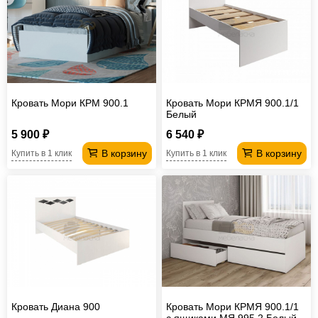
Офисная
мебель
Столы
под
Мебель
компьютер
для
Мебель
Кровать Мори КРМ 900.1
Кровать Мори КРМЯ 900.1/1
ванной
трансформер
Матрасы
Белый
Кресла-
5 900 ₽
6 540 ₽
В корзину
В корзину
Купить в 1 клик
Купить в 1 клик
мешки
Мебель
из
Садовая
ротанга
мебель
Косметологическое
оборудование
Кровать Диана 900
Кровать Мори КРМЯ 900.1/1
с ящиками МЯ 995.2 Белый