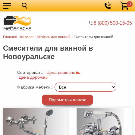
0
Кухонные
Корзина
гарнитуры
Мебель
8 (800) 500-15-05
для
Мебель
Главная
-
Каталог
-
Мебель для ванной
-
Смесители для ванной
кухни
для
Кровати
Смесители для ванной в
спальни
Шкафы
Новоуральске
Диваны
Мягкая
Сортировать:
Цена дешевле
Цена дороже
мебель
Детская
Фабрика мебели:
мебель
Мебель
Параметры поиска
в
Мебель
гостиную
для
Столы
прихожей
Комоды