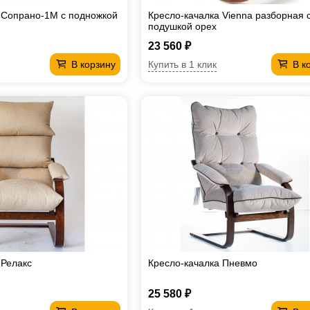
 Сопрано-1М с подножкой
Кресло-качалка Vienna разборная 
подушкой орех
23 560 ₽
Купить в 1 клик
В корзину
В к
 Релакс
Кресло-качалка Пневмо
25 580 ₽