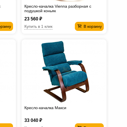
с
Кресло-качалка Vienna разборная с
подушкой коньяк
23 560 ₽
Купить в 1 клик
орзину
В корзину
Кресло-качалка Макси
33 040 ₽