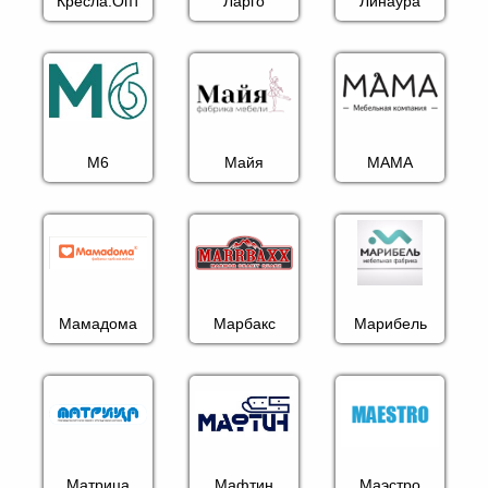
Кресла.Опт
Ларго
Линаура
М6
Майя
МАМА
Мамадома
Марбакс
Марибель
Матрица
Мафтин
Маэстро