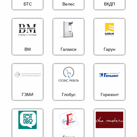
БТС
Велес
ВКДП
ВМ
Галакси
Гарун
ГЗМИ
Глобус
Горизонт