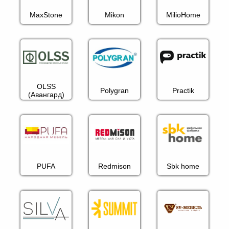
MaxStone
Mikon
MilioHome
OLSS
Polygran
Practik
(Авангард)
PUFA
Redmison
Sbk home