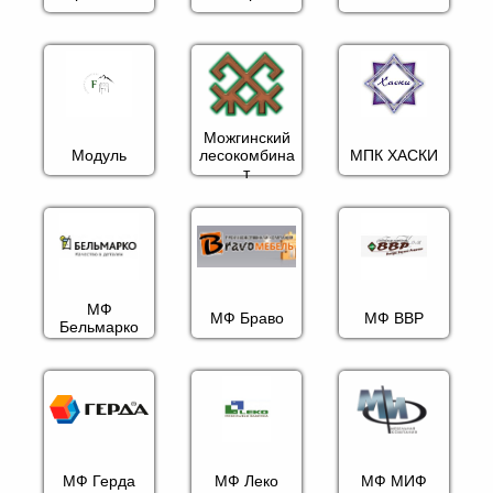
Можгинский
Модуль
лесокомбина
МПК ХАСКИ
т
МФ
МФ Браво
МФ ВВР
Бельмарко
МФ Герда
МФ Леко
МФ МИФ