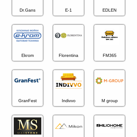
Dr.Gans
E-1
EDLEN
Ekrom
Florentina
FM365
GranFest
Indivvo
M group