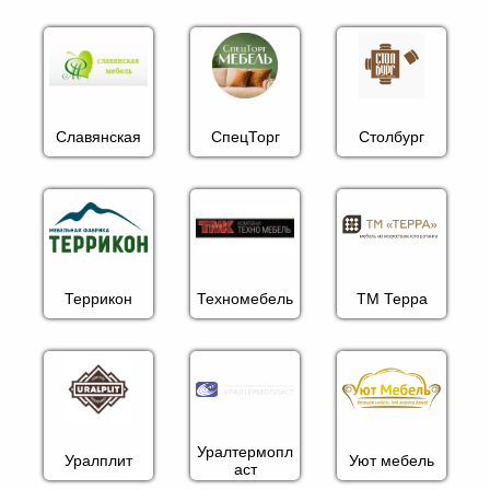
Славянская
СпецТорг
Столбург
Террикон
Техномебель
ТМ Терра
Уралтермопл
Уралплит
Уют мебель
аст