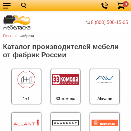
0
Кухонные
Корзина
гарнитуры
Мебель
8 (800) 500-15-05
для
Мебель
Главная
-
Фабрики
кухни
для
Кровати
Каталог производителей мебели
спальни
Шкафы
от фабрик России
Диваны
Мягкая
мебель
Детская
мебель
Мебель
1+1
33 комода
Alavann
в
Мебель
гостиную
для
Столы
прихожей
Комоды