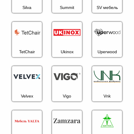
Silva
Summit
SV мебель
TetChair
Ukinox
Uperwood
Velvex
Vigo
Vnk