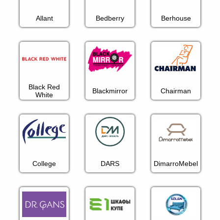
Офисная
Allant
Bedberry
Berhouse
мебель
Столы
под
Мебель
компьютер
для
Мебель
ванной
трансформер
Матрасы
Black Red
Кресла-
Blackmirror
Chairman
White
мешки
Мебель
из
Садовая
ротанга
мебель
Косметологическое
оборудование
College
DARS
DimarroMebel