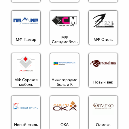
МФ
МФ Памир
МФ Стиль
Стендмебель
МФ Сурская
Нижегородме
Новый век
мебель
бель и К
Новый стиль
ОКА
Олмеко