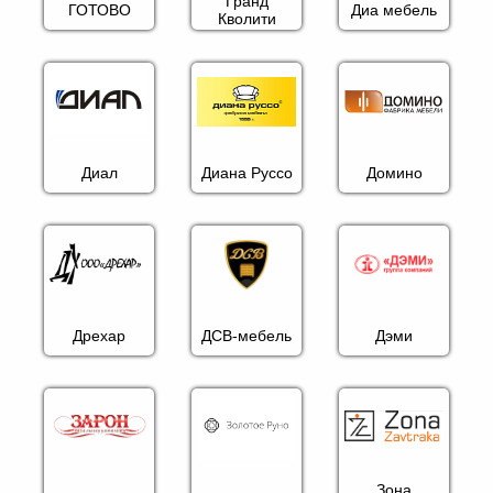
Гранд
ГОТОВО
Диа мебель
Кволити
Диал
Диана Руссо
Домино
Дрехар
ДСВ-мебель
Дэми
Зона