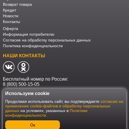
Возврат товара
Кредит
Новости
Контакты
Оферта
Информация потребителю
Согласие на обработку персональных данных
Политика конфиденциальности
НАШИ КОНТАКТЫ
Бесплатный номер по России:
8 (800) 500-15-05
Используем cookie
Наш интернет-магазин работает в соответствии с требованиями
Продолжая использовать сайт, вы подтверждаете
согласие на
Федерального закона от 27 июля 2006 года №152-ФЗ "О персональных
применение cookie-файлов и обработку персональных
данных". Оформить заказ на сайте Мебеласка возможно только при
данных
на условиях, указанных в
Политике
наличии согласия на обработку Ваших персональных данных. Для
конфиденциальности
.
улучшения работы сайта и его взаимодействия с пользователями мы
используем файлы cookie. Продолжая пользоваться сайтом, вы
соглашаетесь с использованием cookie.
Ок