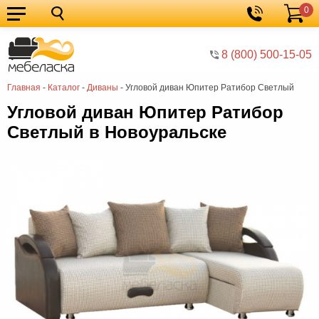
0
Кухонные
Корзина
гарнитуры
Мебель
8 (800) 500-15-05
для
Мебель
Главная
-
Каталог
-
Диваны
-
Угловой диван Юпитер Ратибор Светлый
кухни
для
Кровати
Угловой диван Юпитер Ратибор
спальни
Шкафы
Светлый в Новоуральске
Диваны
Мягкая
мебель
Детская
мебель
Мебель
в
Мебель
гостиную
для
Столы
прихожей
Комоды