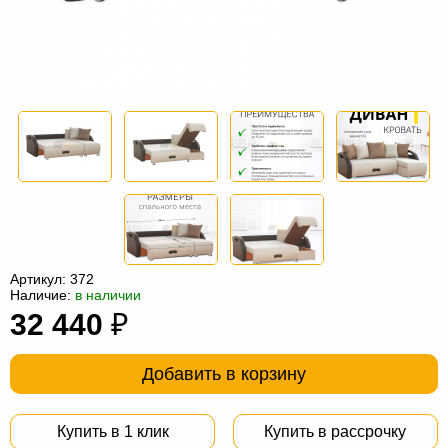
Офисная
мебель
Столы
под
Мебель
компьютер
для
Мебель
ванной
трансформер
Матрасы
Кресла-
мешки
Мебель
из
Садовая
Артикул:
372
ротанга
мебель
Косметологическое
Наличие:
в наличии
32 440
₽
оборудование
Добавить в корзину
Купить в 1 клик
Купить в рассрочку