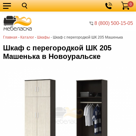
0
Кухонные
Корзина
гарнитуры
Мебель
8 (800) 500-15-05
для
Мебель
Главная
-
Каталог
-
Шкафы
-
Шкаф с перегородкой ШК 205 Машенька
кухни
для
Кровати
Шкаф с перегородкой ШК 205
спальни
Шкафы
Машенька в Новоуральске
Диваны
Мягкая
мебель
Детская
мебель
Мебель
в
Мебель
гостиную
для
Столы
прихожей
Комоды