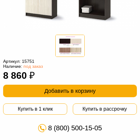
Офисная
мебель
Столы
под
Мебель
компьютер
для
Мебель
ванной
трансформер
Матрасы
Кресла-
Артикул:
15751
Наличие:
под заказ
мешки
Мебель
8 860
₽
из
Садовая
Добавить в корзину
ротанга
мебель
Косметологическое
оборудование
Купить в 1 клик
Купить в рассрочку
8 (800) 500-15-05