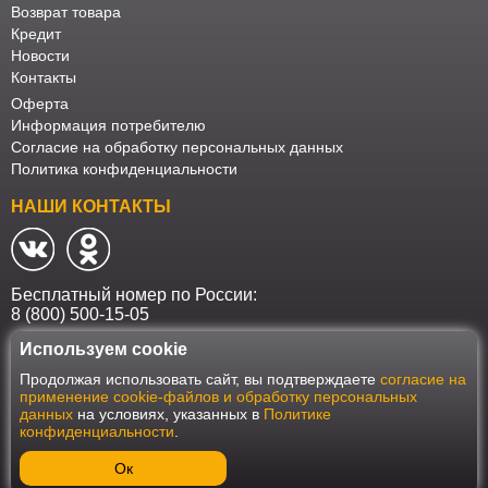
Возврат товара
Кредит
Новости
Контакты
Оферта
Информация потребителю
Согласие на обработку персональных данных
Политика конфиденциальности
НАШИ КОНТАКТЫ
Бесплатный номер по России:
8 (800) 500-15-05
Используем cookie
Наш интернет-магазин работает в соответствии с требованиями
Продолжая использовать сайт, вы подтверждаете
согласие на
Федерального закона от 27 июля 2006 года №152-ФЗ "О персональных
применение cookie-файлов и обработку персональных
данных". Оформить заказ на сайте Мебеласка возможно только при
данных
на условиях, указанных в
Политике
наличии согласия на обработку Ваших персональных данных. Для
конфиденциальности
.
улучшения работы сайта и его взаимодействия с пользователями мы
используем файлы cookie. Продолжая пользоваться сайтом, вы
соглашаетесь с использованием cookie.
Ок