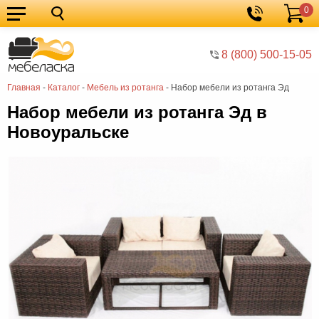
0
Кухонные
Корзина
гарнитуры
Мебель
8 (800) 500-15-05
для
Мебель
Главная
-
Каталог
-
Мебель из ротанга
-
Набор мебели из ротанга Эд
кухни
для
Кровати
Набор мебели из ротанга Эд в
спальни
Шкафы
Новоуральске
Диваны
Мягкая
мебель
Детская
мебель
Мебель
в
Мебель
гостиную
для
Столы
прихожей
Комоды