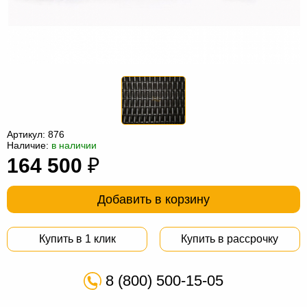
Офисная
мебель
Столы
под
Мебель
компьютер
для
Мебель
ванной
трансформер
Матрасы
Кресла-
Артикул:
876
Наличие:
в наличии
мешки
Мебель
164 500
₽
из
Садовая
Добавить в корзину
ротанга
мебель
Косметологическое
оборудование
Купить в 1 клик
Купить в рассрочку
8 (800) 500-15-05