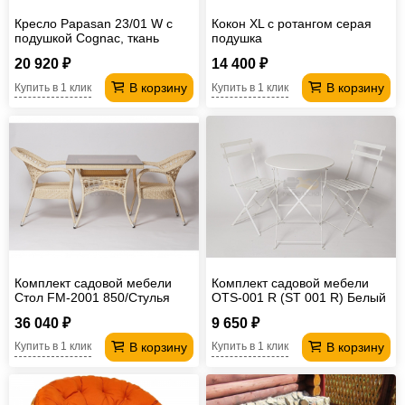
Кресло Papasan 23/01 W с
Кокон XL с ротангом серая
подушкой Cognac, ткань
подушка
Коричневый
20 920 ₽
14 400 ₽
В корзину
В корзину
Купить в 1 клик
Купить в 1 клик
Комплект садовой мебели
Комплект садовой мебели
Стол FM-2001 850/Стулья
OTS-001 R (ST 001 R) Белый
Afina крем
36 040 ₽
9 650 ₽
В корзину
В корзину
Купить в 1 клик
Купить в 1 клик