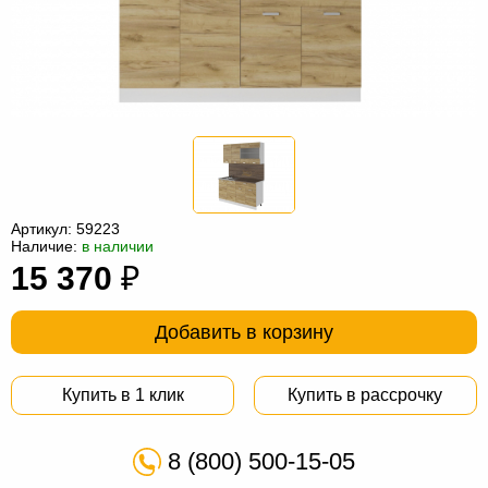
Офисная
мебель
Столы
под
Мебель
компьютер
для
Мебель
ванной
трансформер
Матрасы
Кресла-
Артикул:
59223
мешки
Мебель
Наличие:
в наличии
15 370
₽
из
Садовая
ротанга
мебель
Косметологическое
Добавить в корзину
оборудование
Купить в 1 клик
Купить в рассрочку
8 (800) 500-15-05