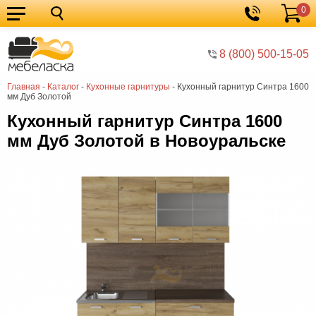
0
Кухонные
Корзина
гарнитуры
Мебель
8 (800) 500-15-05
для
Мебель
Главная
-
Каталог
-
Кухонные гарнитуры
-
Кухонный гарнитур Синтра 1600
кухни
для
Кровати
мм Дуб Золотой
спальни
Шкафы
Кухонный гарнитур Синтра 1600
мм Дуб Золотой в Новоуральске
Диваны
Мягкая
мебель
Детская
мебель
Мебель
в
Мебель
гостиную
для
Столы
прихожей
Комоды