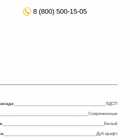
8 (800) 500-15-05
фасада
ЛДСП
Современные
а
Белый
са
Дуб крафт