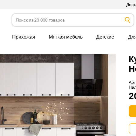
Дост
Прихожая
Мягкая мебель
Детские
Дл
К
Н
Арт
На
2