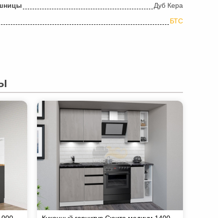
ешницы
Дуб Кера
БТС
Ы