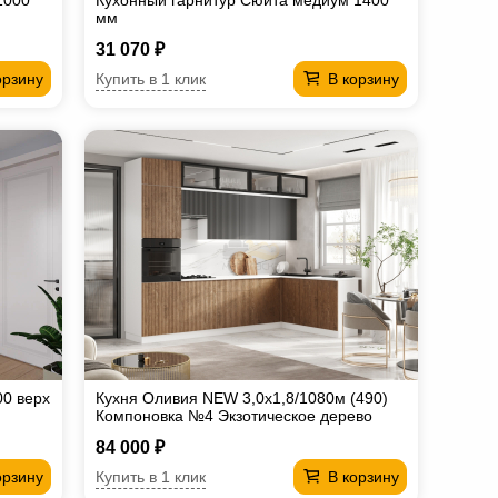
1000
Кухонный гарнитур Сюита медиум 1400
мм
31 070 ₽
Купить в 1 клик
орзину
В корзину
00 верх
Кухня Оливия NEW 3,0х1,8/1080м (490)
Компоновка №4 Экзотическое дерево
Амазония/Графит софт NEW/Белый
84 000 ₽
Купить в 1 клик
орзину
В корзину