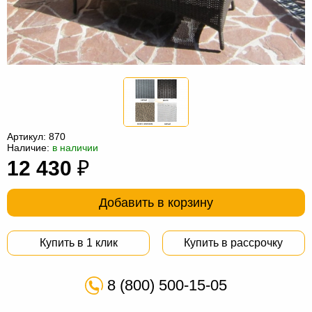
Офисная
мебель
Столы
под
Мебель
компьютер
для
Мебель
ванной
трансформер
Матрасы
Кресла-
Артикул:
870
Наличие:
в наличии
мешки
Мебель
12 430
₽
из
Садовая
Добавить в корзину
ротанга
мебель
Косметологическое
оборудование
Купить в 1 клик
Купить в рассрочку
8 (800) 500-15-05