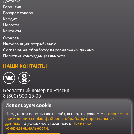
Доставка
Гарантия
Возврат товара
Кредит
Новости
Контакты
Оферта
Информация потребителю
Согласие на обработку персональных данных
Политика конфиденциальности
НАШИ КОНТАКТЫ
Бесплатный номер по России:
8 (800) 500-15-05
Используем cookie
Наш интернет-магазин работает в соответствии с требованиями
Продолжая использовать сайт, вы подтверждаете
согласие на
Федерального закона от 27 июля 2006 года №152-ФЗ "О персональных
применение cookie-файлов и обработку персональных
данных". Оформить заказ на сайте Мебеласка возможно только при
данных
на условиях, указанных в
Политике
наличии согласия на обработку Ваших персональных данных. Для
конфиденциальности
.
улучшения работы сайта и его взаимодействия с пользователями мы
используем файлы cookie. Продолжая пользоваться сайтом, вы