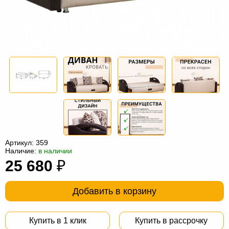
Офисная
мебель
Столы
под
Мебель
компьютер
для
Мебель
ванной
трансформер
Матрасы
Кресла-
мешки
Мебель
из
Садовая
Артикул:
359
ротанга
мебель
Косметологическое
Наличие:
в наличии
25 680
₽
оборудование
Добавить в корзину
Купить в 1 клик
Купить в рассрочку