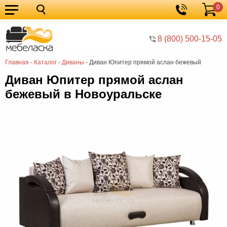
0
Кухонные
Корзина
гарнитуры
Мебель
8 (800) 500-15-05
для
Мебель
Главная
-
Каталог
-
Диваны
-
Диван Юпитер прямой аслан бежевый
кухни
для
Кровати
Диван Юпитер прямой аслан
спальни
Шкафы
бежевый в Новоуральске
Диваны
Мягкая
мебель
Детская
мебель
Мебель
в
Мебель
гостиную
для
Столы
прихожей
Комоды