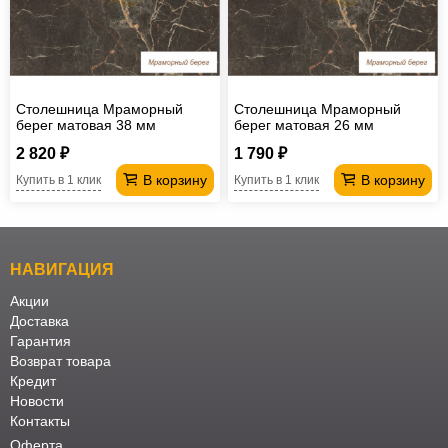
Офисная
мебель
Столы
под
Мебель
Столешница Мраморный
Столешница Мраморный
компьютер
для
Мебель
берег матовая 38 мм
берег матовая 26 мм
ванной
трансформер
Матрасы
2 820 ₽
1 790 ₽
В корзину
В корзину
Купить в 1 клик
Купить в 1 клик
Кресла-
мешки
Мебель
из
Садовая
НАВИГАЦИЯ
ротанга
мебель
Косметологическое
Акции
Доставка
оборудование
Гарантия
Возврат товара
Кредит
Новости
Контакты
Оферта