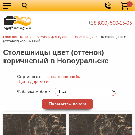
0
Кухонные
Корзина
гарнитуры
Мебель
8 (800) 500-15-05
для
Мебель
Главная
-
Каталог
-
Мебель для кухни
-
Cтолешницы
-
Cтолешницы цвет
кухни
для
Кровати
(оттенок) коричневый
спальни
Шкафы
Cтолешницы цвет (оттенок)
коричневый в Новоуральске
Диваны
Мягкая
Сортировать:
Цена дешевле
Цена дороже
мебель
Детская
Фабрика мебели:
мебель
Мебель
в
Мебель
Параметры поиска
гостиную
для
Столы
прихожей
Комоды