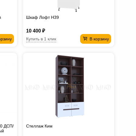
л
Шкаф Лофт H39
10 400 ₽
Купить в 1 клик
орзину
В корзину
0 ДСП/
Стеллаж Ким
ый