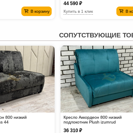
44 590 ₽
Купить в 1 клик
В корзину
В к
СОПУТСТВУЮЩИЕ ТО
он 800 низкий
Кресло Аккордеон 800 низкий
ss 44
подлокотник Plush izumrud
36 310 ₽