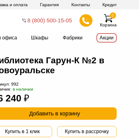
авка и оплата
Гарантия
Контакты
Кредит
0
8 (800) 500-15-05
Корзина
я офиса
Шкафы
Фабрики
Акции
иблиотека Гарун-К №2 в
овоуральске
икул:
992
личие:
в наличии
6 240
₽
Добавить в корзину
Купить в 1 клик
Купить в рассрочку