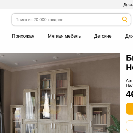
Дост
Прихожая
Мягкая мебель
Детские
Дл
Б
Н
Арт
На
4