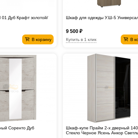
 01 Дуб Крафт золотой/
Шкаф для одежды У.Ш-5 Универса
9 500 ₽
Купить в 1 клик
В корзину
В к
ный Соренто Дуб
Шкаф-купе Прайм 2-х дверный 140
Стекло Черное Ясень Анкор Светл