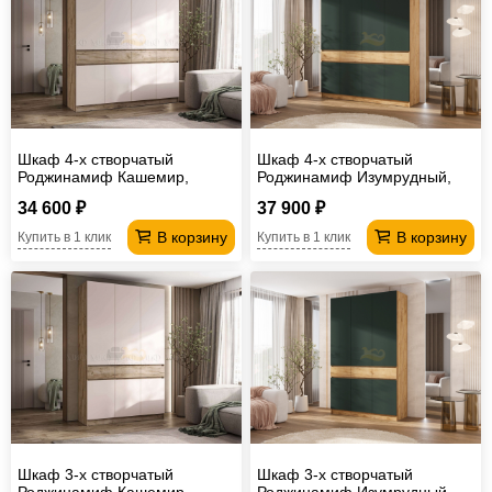
Офисная
мебель
Столы
под
Мебель
компьютер
для
Мебель
Шкаф 4-х створчатый
Шкаф 4-х створчатый
ванной
трансформер
Матрасы
Роджинамиф Кашемир,
Роджинамиф Изумрудный,
Крафт серый
Дуб крафт
Кресла-
34 600 ₽
37 900 ₽
В корзину
В корзину
Купить в 1 клик
Купить в 1 клик
мешки
Мебель
из
Садовая
ротанга
мебель
Косметологическое
оборудование
Шкаф 3-х створчатый
Шкаф 3-х створчатый
Роджинамиф Кашемир,
Роджинамиф Изумрудный,