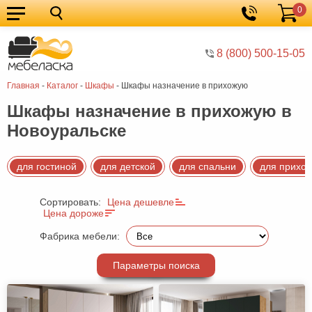
0
Кухонные
Корзина
гарнитуры
Мебель
8 (800) 500-15-05
для
Мебель
Главная
-
Каталог
-
Шкафы
-
Шкафы назначение в прихожую
кухни
для
Кровати
Шкафы назначение в прихожую в
спальни
Шкафы
Новоуральске
Диваны
Мягкая
для гостиной
для детской
для спальни
для прихо
мебель
Детская
Сортировать:
Цена дешевле
Цена дороже
мебель
Мебель
Фабрика мебели:
в
Мебель
гостиную
для
Столы
Параметры поиска
прихожей
Комоды