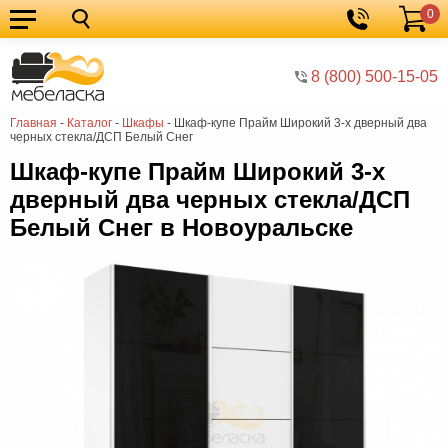
0
Кухонные
Корзина
гарнитуры
Мебель
8 (800) 500-15-05
для
Мебель
Главная
-
Каталог
-
Шкафы
-
Шкаф-купе Прайм Широкий 3-х дверный два
кухни
для
Кровати
черных стекла/ДСП Белый Снег
спальни
Шкафы
Шкаф-купе Прайм Широкий 3-х
дверный два черных стекла/ДСП
Диваны
Белый Снег в Новоуральске
Мягкая
мебель
Детская
мебель
Мебель
в
Мебель
гостиную
для
Столы
прихожей
Комоды