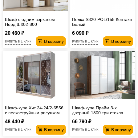
Шкаф c одним зеркалом
Полка S320-POL/155 Кентаки
Норд ШК02-800
Белый
20 460 ₽
6 090 ₽
В корзину
В корзину
Купить в 1 клик
Купить в 1 клик
Шкаф-купе Хит 24-24/2-6556
Шкаф-купе Прайм 3-х
с пескоструйным рисунком
дверный 1800 три стекла
белые Крафт табачный
48 440 ₽
66 790 ₽
В корзину
В корзину
Купить в 1 клик
Купить в 1 клик