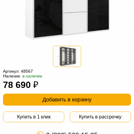
Офисная
мебель
Столы
под
Мебель
компьютер
для
Мебель
ванной
трансформер
Матрасы
Кресла-
мешки
Мебель
Артикул:
48567
Наличие:
в наличии
из
Садовая
78 690
₽
ротанга
мебель
Косметологическое
оборудование
Добавить в корзину
Купить в 1 клик
Купить в рассрочку