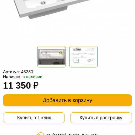
Офисная
мебель
Столы
под
Мебель
компьютер
для
Мебель
ванной
трансформер
Матрасы
Кресла-
мешки
Мебель
Артикул:
46280
Наличие:
в наличии
из
Садовая
11 350
₽
ротанга
мебель
Косметологическое
оборудование
Добавить в корзину
Купить в 1 клик
Купить в рассрочку