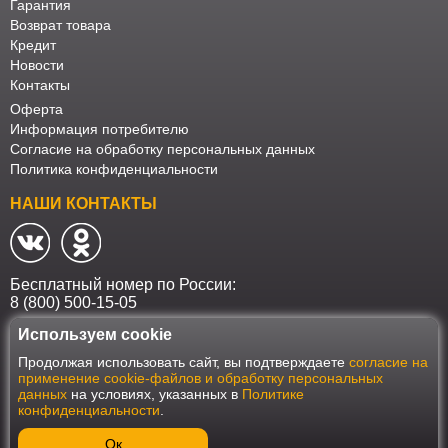
Гарантия
Возврат товара
Кредит
Новости
Контакты
Оферта
Информация потребителю
Согласие на обработку персональных данных
Политика конфиденциальности
НАШИ КОНТАКТЫ
Бесплатный номер по России:
8 (800) 500-15-05
Используем cookie
Наш интернет-магазин работает в соответствии с требованиями
Продолжая использовать сайт, вы подтверждаете
согласие на
Федерального закона от 27 июля 2006 года №152-ФЗ "О персональных
применение cookie-файлов и обработку персональных
данных". Оформить заказ на сайте Мебеласка возможно только при
данных
на условиях, указанных в
Политике
наличии согласия на обработку Ваших персональных данных. Для
конфиденциальности
.
улучшения работы сайта и его взаимодействия с пользователями мы
используем файлы cookie. Продолжая пользоваться сайтом, вы
соглашаетесь с использованием cookie.
Ок