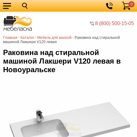
0
Кухонные
Корзина
гарнитуры
Мебель
8 (800) 500-15-05
для
Мебель
Главная
-
Каталог
-
Мебель для ванной
-
Раковина над стиральной
кухни
для
Кровати
машиной Лакшери V120 левая
спальни
Шкафы
Раковина над стиральной
машиной Лакшери V120 левая в
Диваны
Новоуральске
Мягкая
мебель
Детская
мебель
Мебель
в
Мебель
гостиную
для
Столы
прихожей
Комоды