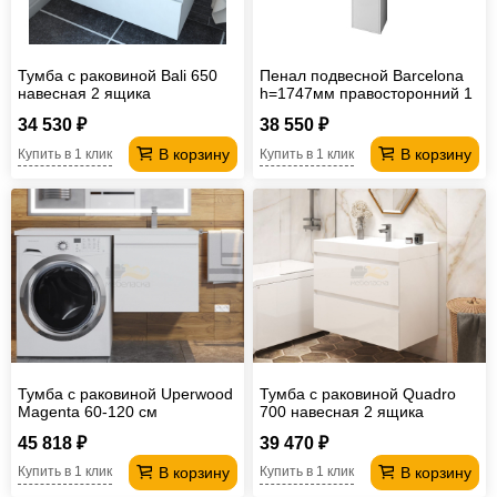
Тумба с раковиной Bali 650
Пенал подвесной Barcelona
навесная 2 ящика
h=1747мм правосторонний 1
ящик
34 530 ₽
38 550 ₽
В корзину
В корзину
Купить в 1 клик
Купить в 1 клик
Тумба с раковиной Uperwood
Тумба с раковиной Quadro
Magenta 60-120 см
700 навесная 2 ящика
подвесная белая выдвижной
45 818 ₽
39 470 ₽
ящик правая
В корзину
В корзину
Купить в 1 клик
Купить в 1 клик